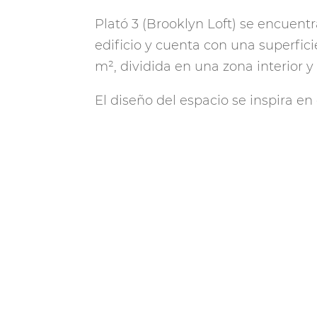
Plató 3 (Brooklyn Loft) se encuentra
edificio y cuenta con una superfic
m², dividida en una zona interior y 
El diseño del espacio se inspira en e
Brooklyn (Nueva York). En el interi
escenografías decorativas y una ba
que en el exterior, el pasillo est
y sillas de distintos colores y estilos
El Brooklyn Loft es un entorno idea
publicitarios que requieran este es
como para la grabación de podcas
resulta perfecto como espacio de
para clientes, modelos o equipos d