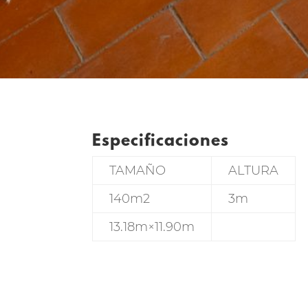
Especificaciones
TAMAÑO
ALTURA
140m2
3m
13.18m×11.90m