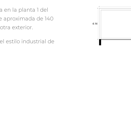
 en la planta 1 del
ie aproximada de 140
otra exterior.
l estilo industrial de
or dispone de
rra de bar, mientras
á ambientado con mesas
.
l para rodajes
tilo como fondo, así
ts. Del mismo modo,
 comida y descanso
e rodaje.