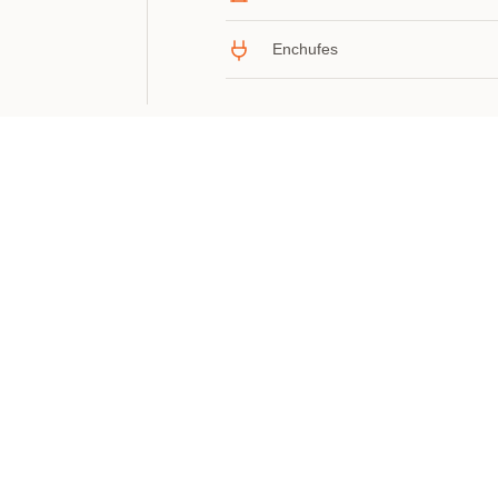
Enchufes
pone de una terraza
l tanto para rodajes
e zona de
descanso
s de corriente
, al